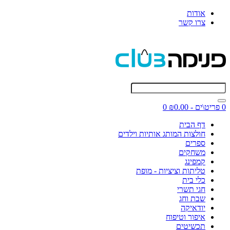
אודות
צרו קשר
0 פריט\ים - ₪0.00
0
דף הבית
חולצות המותג אותיות וילדים
ספרים
משחקים
קמפינג
טליתות וציציות - מופת
כלי בית
חגי תשרי
שבת וחג
יודאיקה
איפור וטיפוח
תכשיטים