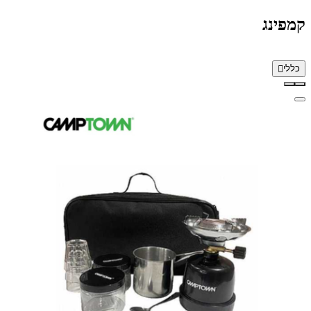
קמפינג
כללי