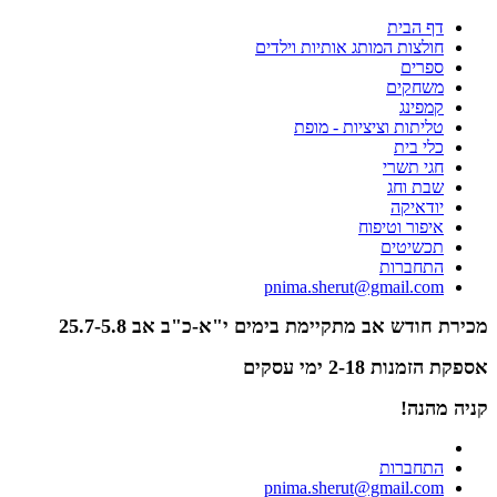
דף הבית
חולצות המותג אותיות וילדים
ספרים
משחקים
קמפינג
טליתות וציציות - מופת
כלי בית
חגי תשרי
שבת וחג
יודאיקה
איפור וטיפוח
תכשיטים
התחברות
pnima.sherut@gmail.com
מכירת חודש אב מתקיימת בימים י"א-כ"ב אב 25.7-5.8
אספקת הזמנות 2-18 ימי עסקים
קניה מהנה!
התחברות
pnima.sherut@gmail.com