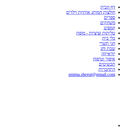
דף הבית
חולצות המותג אותיות וילדים
ספרים
משחקים
קמפינג
טליתות וציציות - מופת
כלי בית
חגי תשרי
שבת וחג
יודאיקה
איפור וטיפוח
תכשיטים
התחברות
pnima.sherut@gmail.com