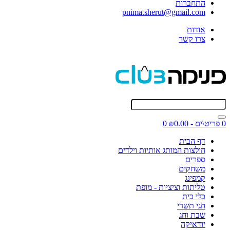
התחברות
pnima.sherut@gmail.com
אודות
צרו קשר
0 פריט\ים - ₪0.00
0
דף הבית
חולצות המותג אותיות וילדים
ספרים
משחקים
קמפינג
טליתות וציציות - מופת
כלי בית
חגי תשרי
שבת וחג
יודאיקה