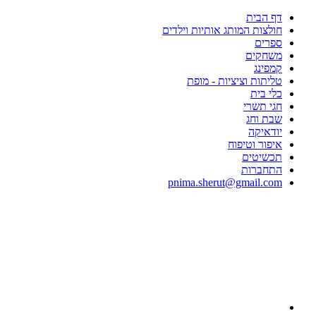
דף הבית
חולצות המותג אותיות וילדים
ספרים
משחקים
קמפינג
טליתות וציציות - מופת
כלי בית
חגי תשרי
שבת וחג
יודאיקה
איפור וטיפוח
תכשיטים
התחברות
pnima.sherut@gmail.com