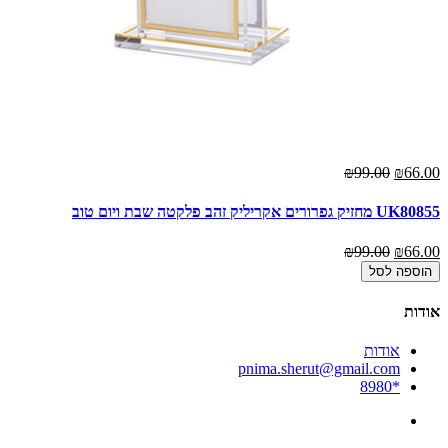
₪99.00
₪66.00
UK80855 מחזיק גפרורים אקריליק זהב פלקטה שבת ויום טוב
₪99.00
₪66.00
הוספה לסל
אודות
אודות
pnima.sherut@gmail.com
*8980