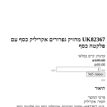
UK82367 מחזיק גפרורים אקריליק כסף עם
פלקטה כסף
זמינות: קיים במלאי
₪109.00
₪69.00
הוספה לסל
תיאור
פרטי המוצר
חומר:
אקריליק
דגם:
uk82367-מחזיק-גפרורים-אקריליק-כסף-עם-פלקטה-כסף