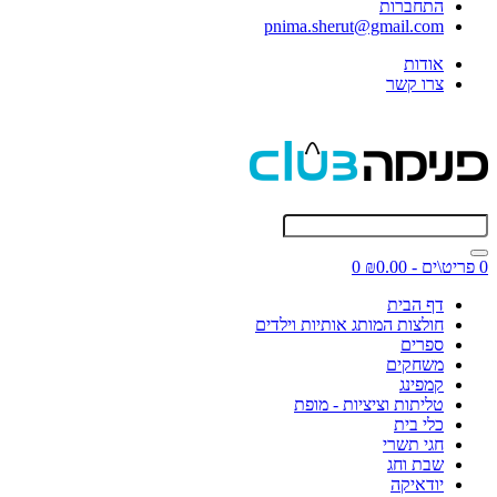
התחברות
pnima.sherut@gmail.com
אודות
צרו קשר
0 פריט\ים - ₪0.00
0
דף הבית
חולצות המותג אותיות וילדים
ספרים
משחקים
קמפינג
טליתות וציציות - מופת
כלי בית
חגי תשרי
שבת וחג
יודאיקה