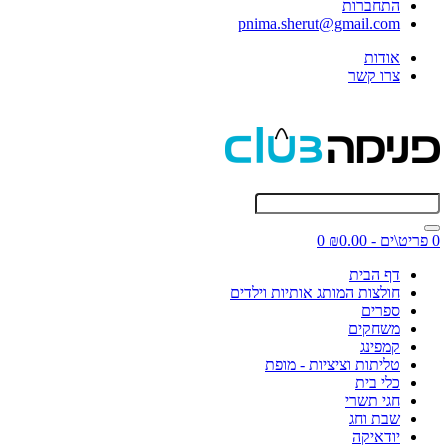
התחברות
pnima.sherut@gmail.com
אודות
צרו קשר
0 פריט\ים - ₪0.00
0
דף הבית
חולצות המותג אותיות וילדים
ספרים
משחקים
קמפינג
טליתות וציציות - מופת
כלי בית
חגי תשרי
שבת וחג
יודאיקה