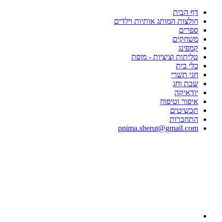
דף הבית
חולצות המותג אותיות וילדים
ספרים
משחקים
קמפינג
טליתות וציציות - מופת
כלי בית
חגי תשרי
שבת וחג
יודאיקה
איפור וטיפוח
תכשיטים
התחברות
pnima.sherut@gmail.com