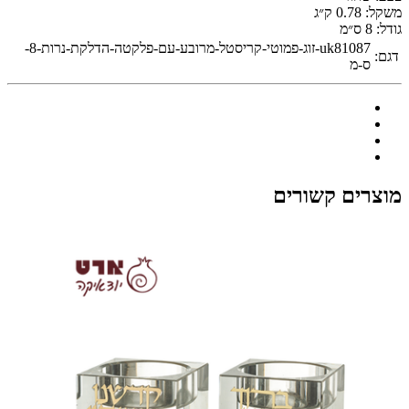
משקל:
0.78 ק״ג
גודל:
8 ס״מ
uk81087-זוג-פמוטי-קריסטל-מרובע-עם-פלקטה-הדלקת-נרות-8-
דגם:
ס-מ
מוצרים קשורים