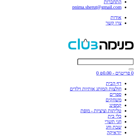
התחברות
pnima.sherut@gmail.com
אודות
צרו קשר
0 פריט\ים - ₪0.00
0
דף הבית
חולצות המותג אותיות וילדים
ספרים
משחקים
קמפינג
טליתות וציציות - מופת
כלי בית
חגי תשרי
שבת וחג
יודאיקה