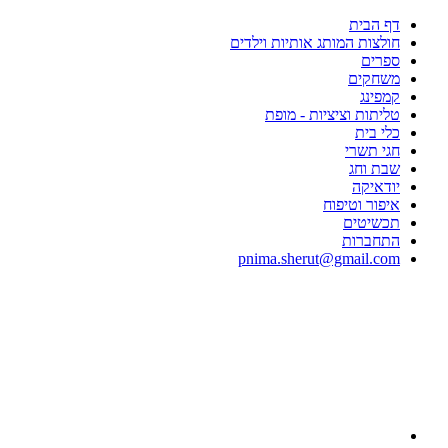
דף הבית
חולצות המותג אותיות וילדים
ספרים
משחקים
קמפינג
טליתות וציציות - מופת
כלי בית
חגי תשרי
שבת וחג
יודאיקה
איפור וטיפוח
תכשיטים
התחברות
pnima.sherut@gmail.com