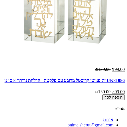
₪139.00
₪99.00
UK81086 זוג פמוטי קריסטל מרובע עם פלקטה "הדלקת נרות" 8 ס"מ
₪139.00
₪99.00
הוספה לסל
אודות
אודות
pnima.sherut@gmail.com