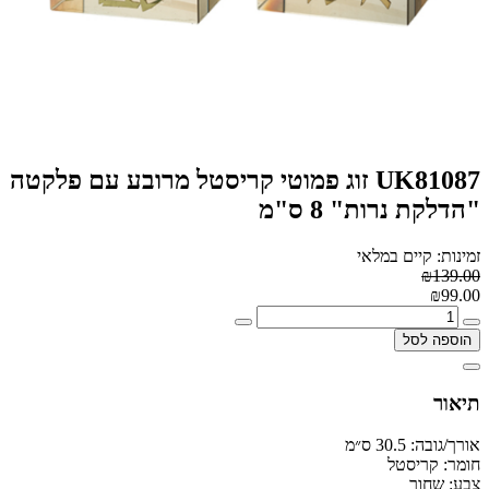
UK81087 זוג פמוטי קריסטל מרובע עם פלקטה
"הדלקת נרות" 8 ס"מ
זמינות: קיים במלאי
₪139.00
₪99.00
הוספה לסל
תיאור
אורך/גובה:
30.5 ס״מ
חומר:
קריסטל
צבע:
שחור