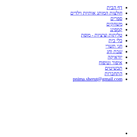
דף הבית
חולצות המותג אותיות וילדים
ספרים
משחקים
קמפינג
טליתות וציציות - מופת
כלי בית
חגי תשרי
שבת וחג
יודאיקה
איפור וטיפוח
תכשיטים
התחברות
pnima.sherut@gmail.com