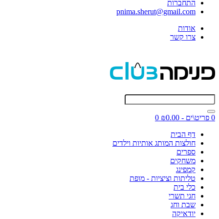
התחברות
pnima.sherut@gmail.com
אודות
צרו קשר
0 פריט\ים - ₪0.00
0
דף הבית
חולצות המותג אותיות וילדים
ספרים
משחקים
קמפינג
טליתות וציציות - מופת
כלי בית
חגי תשרי
שבת וחג
יודאיקה