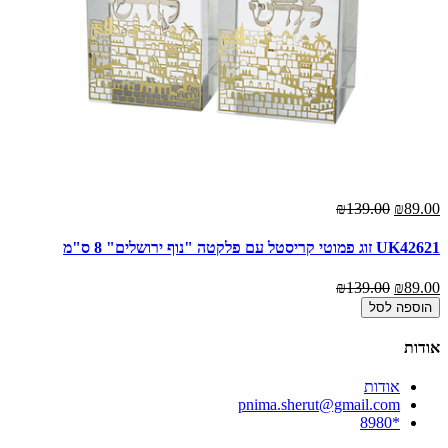
₪139.00
₪89.00
UK42621 זוג פמוטי קריסטל עם פלקטה "נוף ירושלים" 8 ס"מ
₪139.00
₪89.00
הוספה לסל
אודות
אודות
pnima.sherut@gmail.com
*8980