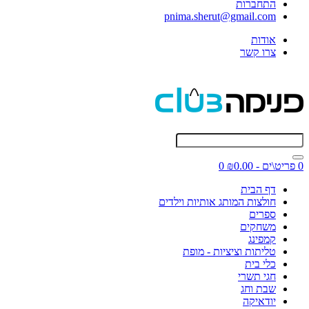
התחברות
pnima.sherut@gmail.com
אודות
צרו קשר
0 פריט\ים - ₪0.00
0
דף הבית
חולצות המותג אותיות וילדים
ספרים
משחקים
קמפינג
טליתות וציציות - מופת
כלי בית
חגי תשרי
שבת וחג
יודאיקה