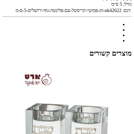
גודל:
5 ס״מ
דגם:
uk42622-זוג-פמוטי-קריסטל-עם-פלקטה-נוף-ירושלים-5-ס-מ
מוצרים קשורים