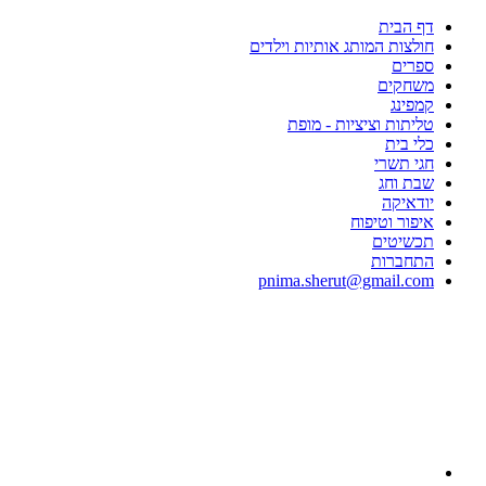
דף הבית
חולצות המותג אותיות וילדים
ספרים
משחקים
קמפינג
טליתות וציציות - מופת
כלי בית
חגי תשרי
שבת וחג
יודאיקה
איפור וטיפוח
תכשיטים
התחברות
pnima.sherut@gmail.com