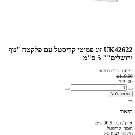
UK42622 זוג פמוטי קריסטל עם פלקטה "נוף
ירושלים"" 5 ס"מ
זמינות: קיים במלאי
₪119.00
₪79.00
הוספה לסל
תיאור
אורך/גובה:
30.5 ס״מ
חומר:
קריסטל
משקל:
0.42 ק״ג