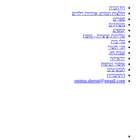
דף הבית
חולצות המותג אותיות וילדים
ספרים
משחקים
קמפינג
טליתות וציציות - מופת
כלי בית
חגי תשרי
שבת וחג
יודאיקה
איפור וטיפוח
תכשיטים
התחברות
pnima.sherut@gmail.com