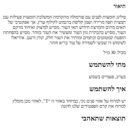
תיאור
פילינג חומצות לפנים עם פורמולה מתקדמת המשלבת חומצות פעילות עם
תמצית תפוז מרירה ושמן קליפת ברגמוט לקילוף עדין, אך אפקטיבי של
תאים מתים והמרצת חידוש תאי העור. מסייע למיצוק ואיחוד מרקם
העור, מסייע בהבהרת גוון העור ומעשיר את העור בזוהר. מסייע בהפחתת
הופעת קמטוטים וכתמים ומותיר את העור חלק, קורן ורענן. אידיאלי
לשימוש דו שבועי לשמירה על עור בריא וזוהר.
מכיל: 30 מ״ל
מתי להשתמש
בערב, פעמיים בשבוע
איך להשתמש
יש למרוח על אזור פנים נקי, במיוחד באזור ה “T", לאחר מכן מומלץ
למרוח את קרם הפפטידים שלנו להזנה
תוצאות שתאהבי