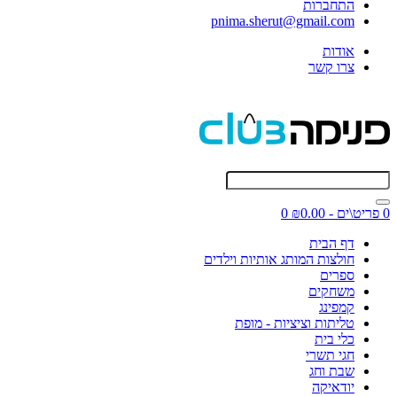
התחברות
pnima.sherut@gmail.com
אודות
צרו קשר
0 פריט\ים - ₪0.00
0
דף הבית
חולצות המותג אותיות וילדים
ספרים
משחקים
קמפינג
טליתות וציציות - מופת
כלי בית
חגי תשרי
שבת וחג
יודאיקה