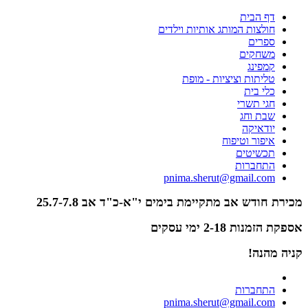
דף הבית
חולצות המותג אותיות וילדים
ספרים
משחקים
קמפינג
טליתות וציציות - מופת
כלי בית
חגי תשרי
שבת וחג
יודאיקה
איפור וטיפוח
תכשיטים
התחברות
pnima.sherut@gmail.com
מכירת חודש אב מתקיימת בימים י"א-כ"ד אב 25.7-7.8
אספקת הזמנות 2-18 ימי עסקים
קניה מהנה!
התחברות
pnima.sherut@gmail.com