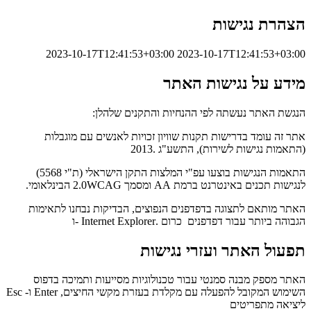
הצהרת נגישות
2023-10-17T12:41:53+03:00
2023-10-17T12:41:53+03:00
מידע על נגישות האתר
הנגשת האתר נעשתה לפי ההנחיות והתקנים שלהלן:
אתר זה עומד בדרישות תקנות שוויון זכויות לאנשים עם מוגבלות
(התאמות נגישות לשירות), התשע"ג .2013
התאמות הנגישות בוצעו עפ"י המלצות התקן הישראלי (ת"י 5568)
לנגישות תכנים באינטרנט ברמת AA ומסמך 2.0WCAG הבינלאומי.
האתר מותאם לתצוגה בדפדפנים הנפוצים, הבדיקות נבחנו לתאימות
הגבוהה ביותר עבור דפדפנים כרום .Internet Explorer -ו
תפעול האתר ועזרי נגישות
האתר מספק מבנה סמנטי עבור טכנולוגיות מסייעות ותמיכה בדפוס
השימוש המקובל להפעלה עם מקלדת בעזרת מקשי החיצים, Enter ו- Esc
ליציאה מתפריטים