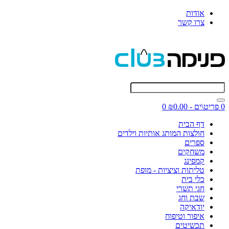
אודות
צרו קשר
0 פריט\ים - ₪0.00
0
דף הבית
חולצות המותג אותיות וילדים
ספרים
משחקים
קמפינג
טליתות וציציות - מופת
כלי בית
חגי תשרי
שבת וחג
יודאיקה
איפור וטיפוח
תכשיטים