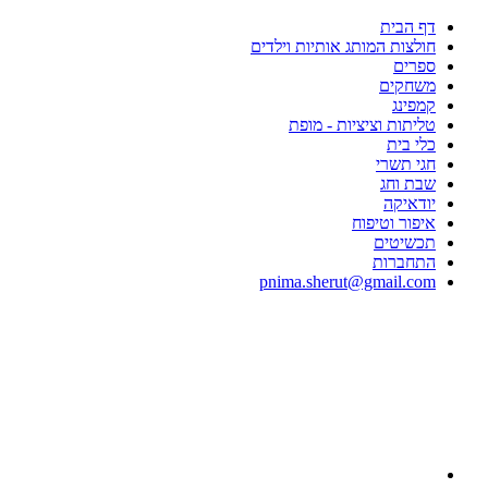
דף הבית
חולצות המותג אותיות וילדים
ספרים
משחקים
קמפינג
טליתות וציציות - מופת
כלי בית
חגי תשרי
שבת וחג
יודאיקה
איפור וטיפוח
תכשיטים
התחברות
pnima.sherut@gmail.com