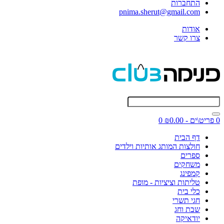
התחברות
pnima.sherut@gmail.com
אודות
צרו קשר
0 פריט\ים - ₪0.00
0
דף הבית
חולצות המותג אותיות וילדים
ספרים
משחקים
קמפינג
טליתות וציציות - מופת
כלי בית
חגי תשרי
שבת וחג
יודאיקה