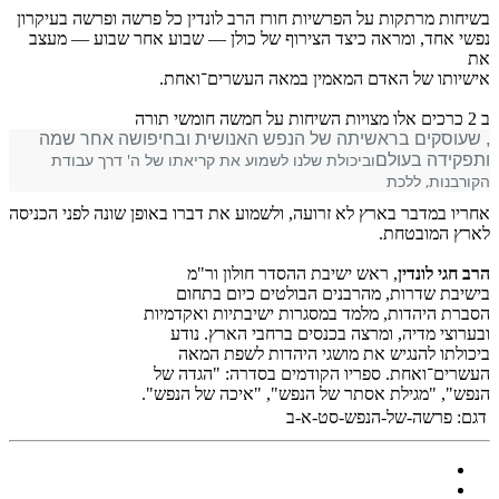
בשיחות מרתקות על הפרשיות חורז הרב לונדין כל פרשה ופרשה בעיקרון
נפשי אחד, ומראה כיצד הצירוף של כולן — שבוע אחר שבוע — מעצב
את
אישיותו של האדם המאמין במאה העשרים־ואחת.
ב 2 כרכים אלו מצויות השיחות על חמשה חומשי תורה
, שעוסקים בראשיתה של הנפש האנושית ובחיפושה אחר שמה
וביכולת שלנו לשמוע את קריאתו של ה' דרך עבודת
ותפקידה בעולם
הקורבנות, ללכת
אחריו במדבר בארץ לא זרועה, ולשמוע את דברו באופן שונה לפני הכניסה
לארץ המובטחת.
הרב חגי לונדין
, ראש ישיבת ההסדר חולון ור"מ
בישיבת שדרות, מהרבנים הבולטים כיום בתחום
הסברת היהדות, מלמד במסגרות ישיבתיות ואקדמיות
ובערוצי מדיה, ומרצה בכנסים ברחבי הארץ. נודע
ביכולתו להנגיש את מושגי היהדות לשפת המאה
העשרים־ואחת. ספריו הקודמים בסדרה: "הגדה של
הנפש", "מגילת אסתר של הנפש", "איכה של הנפש".
דגם:
פרשה-של-הנפש-סט-א-ב