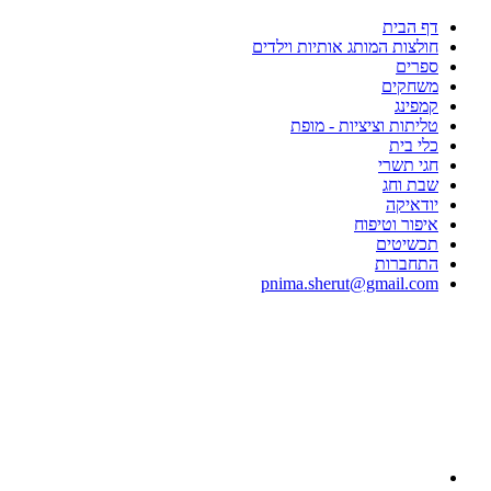
דף הבית
חולצות המותג אותיות וילדים
ספרים
משחקים
קמפינג
טליתות וציציות - מופת
כלי בית
חגי תשרי
שבת וחג
יודאיקה
איפור וטיפוח
תכשיטים
התחברות
pnima.sherut@gmail.com