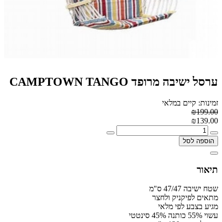
ערסל ישיבה מרופד CAMPTOWN TANGO
זמינות: קיים במלאי
₪199.00
₪139.00
הוספה לסל
תיאור
שטח ישיבה 47/47 ס"מ
מתאים לפיקניק ולחצר
מגיע בצבע לפי מלאי
עשוי 55% כותנה 45% סינטטי