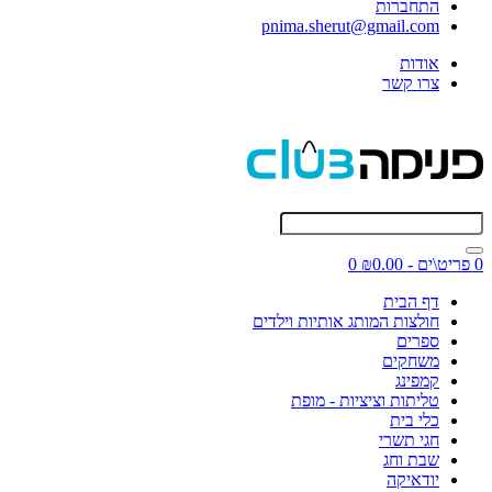
התחברות
pnima.sherut@gmail.com
אודות
צרו קשר
0 פריט\ים - ₪0.00
0
דף הבית
חולצות המותג אותיות וילדים
ספרים
משחקים
קמפינג
טליתות וציציות - מופת
כלי בית
חגי תשרי
שבת וחג
יודאיקה