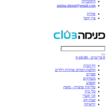
התחברות
pnima.sherut@gmail.com
אודות
צרו קשר
0 פריט\ים - ₪0.00
0
דף הבית
חולצות המותג אותיות וילדים
ספרים
משחקים
קמפינג
טליתות וציציות - מופת
כלי בית
חגי תשרי
שבת וחג
יודאיקה