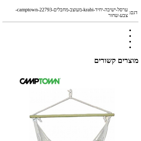
ערסל-ישיבה-יחיד-krabi-מעוצב-מחבלים-camptown-22793-
דגם:
צבע-שחור
מוצרים קשורים