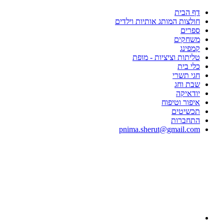
דף הבית
חולצות המותג אותיות וילדים
ספרים
משחקים
קמפינג
טליתות וציציות - מופת
כלי בית
חגי תשרי
שבת וחג
יודאיקה
איפור וטיפוח
תכשיטים
התחברות
pnima.sherut@gmail.com