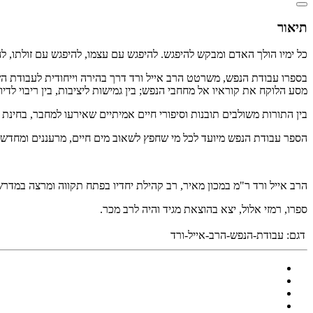
תיאור
כל ימיו הולך האדם ומבקש להיפגש. להיפגש עם עצמו, להיפגש עם זולתו, ל
בספרו עבודת הנפש, משרטט הרב אייל ורד דרך בהירה וייחודית לעבודת ה
מסע הלוקח את קוראיו אל מחחבי הנפש; בין גמישות ליציבות, בין ריבוי ל
בין התורות משולבים תובנות וסיפורי חיים אמיתיים שאירעו למחבר, בחינת
הספר עבודת הנפש מיועד לכל מי שחפץ לשאוב מים חיים, מרעננים ומחדש
הרב אייל ורד ר"מ במכון מאיר, רב קהילת יחדיו בפתח תקווה ומרצה במדרש
ספרו, רמזי אלול, יצא בהוצאת מגיד והיה לרב מכר.
דגם:
עבודת-הנפש-הרב-אייל-ורד