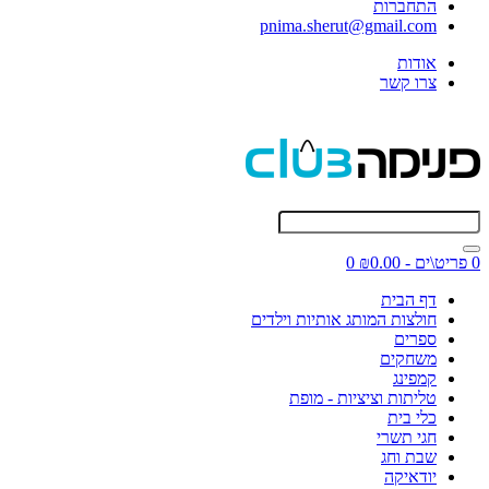
התחברות
pnima.sherut@gmail.com
אודות
צרו קשר
0 פריט\ים - ₪0.00
0
דף הבית
חולצות המותג אותיות וילדים
ספרים
משחקים
קמפינג
טליתות וציציות - מופת
כלי בית
חגי תשרי
שבת וחג
יודאיקה