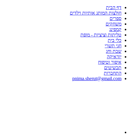
דף הבית
חולצות המותג אותיות וילדים
ספרים
משחקים
קמפינג
טליתות וציציות - מופת
כלי בית
חגי תשרי
שבת וחג
יודאיקה
איפור וטיפוח
תכשיטים
התחברות
pnima.sherut@gmail.com