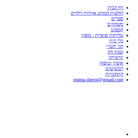
דף הבית
חולצות המותג אותיות וילדים
ספרים
משחקים
קמפינג
טליתות וציציות - מופת
כלי בית
חגי תשרי
שבת וחג
יודאיקה
איפור וטיפוח
תכשיטים
התחברות
pnima.sherut@gmail.com