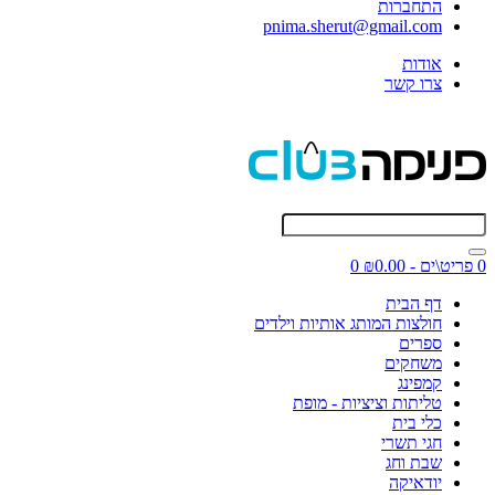
התחברות
pnima.sherut@gmail.com
אודות
צרו קשר
0 פריט\ים - ₪0.00
0
דף הבית
חולצות המותג אותיות וילדים
ספרים
משחקים
קמפינג
טליתות וציציות - מופת
כלי בית
חגי תשרי
שבת וחג
יודאיקה