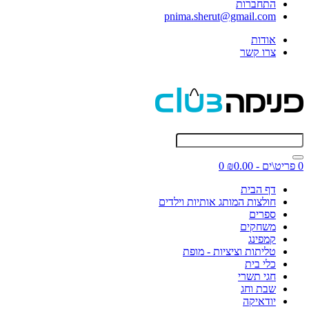
התחברות
pnima.sherut@gmail.com
אודות
צרו קשר
0 פריט\ים - ₪0.00
0
דף הבית
חולצות המותג אותיות וילדים
ספרים
משחקים
קמפינג
טליתות וציציות - מופת
כלי בית
חגי תשרי
שבת וחג
יודאיקה