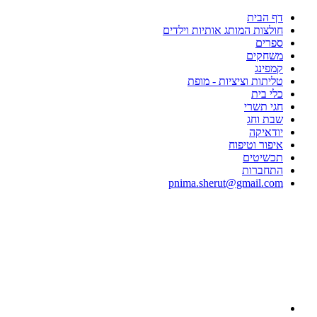
דף הבית
חולצות המותג אותיות וילדים
ספרים
משחקים
קמפינג
טליתות וציציות - מופת
כלי בית
חגי תשרי
שבת וחג
יודאיקה
איפור וטיפוח
תכשיטים
התחברות
pnima.sherut@gmail.com