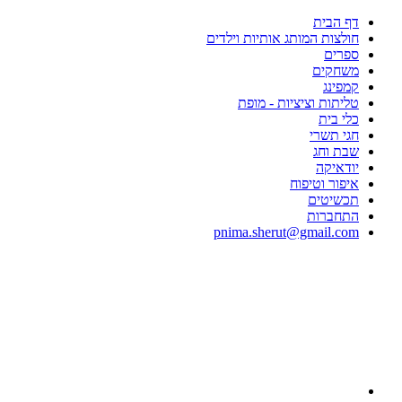
דף הבית
חולצות המותג אותיות וילדים
ספרים
משחקים
קמפינג
טליתות וציציות - מופת
כלי בית
חגי תשרי
שבת וחג
יודאיקה
איפור וטיפוח
תכשיטים
התחברות
pnima.sherut@gmail.com