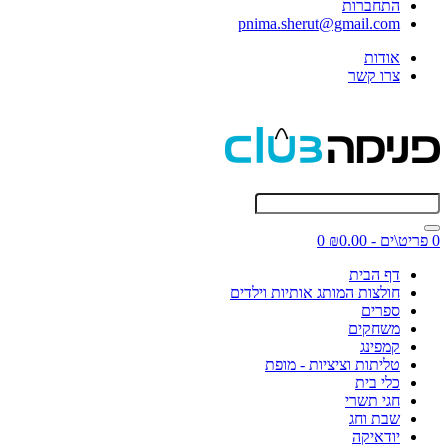
התחברות
pnima.sherut@gmail.com
אודות
צרו קשר
0 פריט\ים - ₪0.00
0
דף הבית
חולצות המותג אותיות וילדים
ספרים
משחקים
קמפינג
טליתות וציציות - מופת
כלי בית
חגי תשרי
שבת וחג
יודאיקה