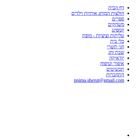
דף הבית
חולצות המותג אותיות וילדים
ספרים
משחקים
קמפינג
טליתות וציציות - מופת
כלי בית
חגי תשרי
שבת וחג
יודאיקה
איפור וטיפוח
תכשיטים
התחברות
pnima.sherut@gmail.com