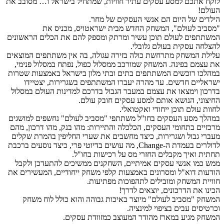
לוקח אתכם למסע עסקים עתיר חוויות, שמתחיל בישראל ו… מסובב את
העולם!
הילדים של היום הם אנשי העסקים של מחר.
"מסביב לעולם", המשחק החדש מבית ישראטויס, מכניס את
המשתתפים לעולם תוכן עשיר ומרתק ומספק להם את הכלים הראשונים
להצלחה עסקית בעולם גלובלי.
עלילת המשחק מתרחשת כולה בזירה עגולה, בה אין משתתפים המוצאים
את עצמם בפינה. המשחק שמורכב ממסלול כפול, נפתח במסלול פנימי,
במהלכו רוכשים המשתתפים בתים ובתי מלון בישראל באמצעות שטרות
ישראליים חדשים. עד מהרה יעברו המשתתפים בשגרירות, יצטיידו
בדרכון וימצאו את עצמם במעבר הגבול בדרכם למדינות העולם במסלול
החיצוני, הנושא אותם למסע עסקים חובק עולם.
לחוות עולם תוכן ייחודי ואקטואלי.
במהלך מסע העסקים בחו"ל משתתפי "מסביב לעולם" נחשפים למושגים
מרכזיים בתחומי העסקים, הכלכלה והתיירות: מהו בנק, מהו דרכון, מהם
מעברי גבול ושגרירות, כיצד מחשבים את שערי החליפין בהמרת שקלים
לדולרים בעמדת ה-Change, מה עושים בדיוטי פרי, כיצד נוסעים ברכבת
תחתית ואיך מקבלים החזרי מס על רכישות בחו"ל.
ממש כמו אנשי עסקים אמיתיים, השחקנים ממשיכים להתעדכן ולקבל
הודעות דוא"ל ומסרונים באמצעות קלפי משחק ייחודיים, המעשירים את
חוויית המשחק ומובילים לתהפוכות מפתיעות.
הכינו את הדרכונים, יוצאים לדרך!
המשחק "מסביב לעולם" מיוצר באיכות גבוהה והוא כולל לוח משחק
וכרטיסים עבים בציפוי למינציה.
המשחק מגיע במארז מהודר המעוצב כמזוודת עסקים.