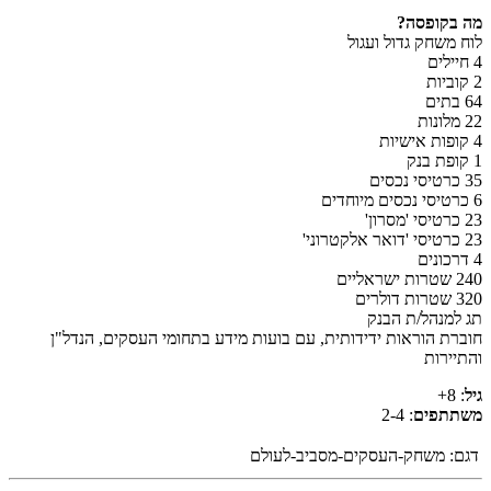
מה בקופסה?
לוח משחק גדול ועגול
4 חיילים
2 קוביות
64 בתים
22 מלונות
4 קופות אישיות
1 קופת בנק
35 כרטיסי נכסים
6 כרטיסי נכסים מיוחדים
23 כרטיסי 'מסרון'
23 כרטיסי 'דואר אלקטרוני'
4 דרכונים
240 שטרות ישראליים
320 שטרות דולרים
תג למנהל/ת הבנק
חוברת הוראות ידידותית, עם בועות מידע בתחומי העסקים, הנדל"ן
והתיירות
גיל
: 8+
משתתפים
: 2-4
דגם:
משחק-העסקים-מסביב-לעולם