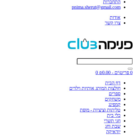
התחברות
pnima.sherut@gmail.com
אודות
צרו קשר
0 פריט\ים - ₪0.00
0
דף הבית
חולצות המותג אותיות וילדים
ספרים
משחקים
קמפינג
טליתות וציציות - מופת
כלי בית
חגי תשרי
שבת וחג
יודאיקה