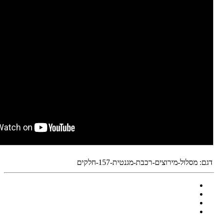
דגם:
מסלול-מירוצים-רכבת-מגנטית-157-חלקים