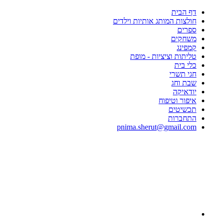
דף הבית
חולצות המותג אותיות וילדים
ספרים
משחקים
קמפינג
טליתות וציציות - מופת
כלי בית
חגי תשרי
שבת וחג
יודאיקה
איפור וטיפוח
תכשיטים
התחברות
pnima.sherut@gmail.com