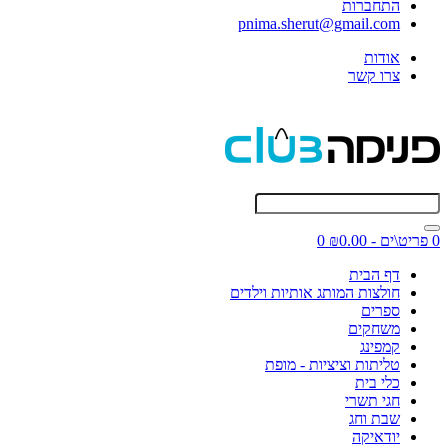
התחברות
pnima.sherut@gmail.com
אודות
צרו קשר
0 פריט\ים - ₪0.00
0
דף הבית
חולצות המותג אותיות וילדים
ספרים
משחקים
קמפינג
טליתות וציציות - מופת
כלי בית
חגי תשרי
שבת וחג
יודאיקה