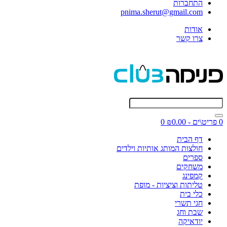
התחברות
pnima.sherut@gmail.com
אודות
צרו קשר
0 פריט\ים - ₪0.00
0
דף הבית
חולצות המותג אותיות וילדים
ספרים
משחקים
קמפינג
טליתות וציציות - מופת
כלי בית
חגי תשרי
שבת וחג
יודאיקה