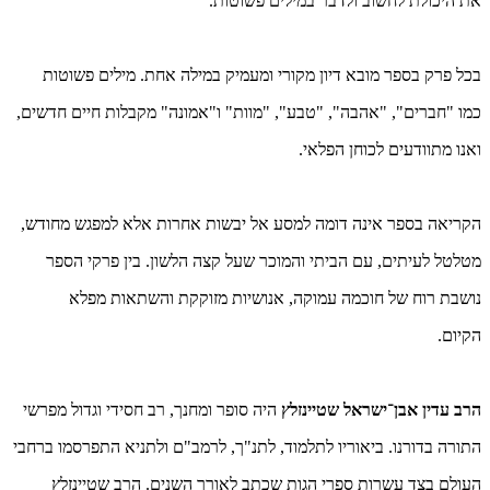
את היכולת לחשוב ולדבר במילים פשוטות.
בכל פרק בספר מובא דיון מקורי ומעמיק במילה אחת. מילים פשוטות
כמו "חברים", "אהבה", "טבע", "מוות" ו"אמונה" מקבלות חיים חדשים,
ואנו מתוודעים לכוחן הפלאי.
הקריאה בספר אינה דומה למסע אל יבשות אחרות אלא למפגש מחודש,
מטלטל לעיתים, עם הביתי והמוכר שעל קצה הלשון. בין פרקי הספר
נושבת רוח של חוכמה עמוקה, אנושיות מזוקקת והשתאות מפלא
הקיום.
הרב עדין אבן־ישראל שטיינזלץ
היה סופר ומחנך, רב חסידי וגדול מפרשי
התורה בדורנו. ביאוריו לתלמוד, לתנ"ך, לרמב"ם ולתניא התפרסמו ברחבי
העולם בצד עשרות ספרי הגות שכתב לאורך השנים. הרב שטיינזלץ