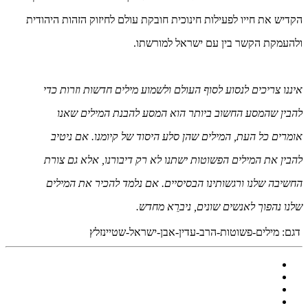
הקדיש את חייו לפעילות חינוכית חובקת עולם לחיזוק הזהות היהודית
ולהעמקת הקשר בין עם ישראל למורשתו.
איננו צריכים לנסוע לסוף העולם ולשמוע מילים חדשות וזרות כדי
להבין שהמסע החשוב ביותר הוא המסע להבנת המילים שאנו
אומרים כל העת, המילים שהן סלע היסוד של קיומנו. אם ניטיב
להבין את המילים הפשוטות ישתנו לא רק דיבורנו, אלא גם צורת
החשיבה שלנו ורגשותינו הבסיסיים. אם נלמד להכיר את המילים
שלנו נהפוך לאנשים שונים, ניברֵא מחדש.
דגם:
מילים-פשוטות-הרב-עדין-אבן-ישראל-שטיינזלץ