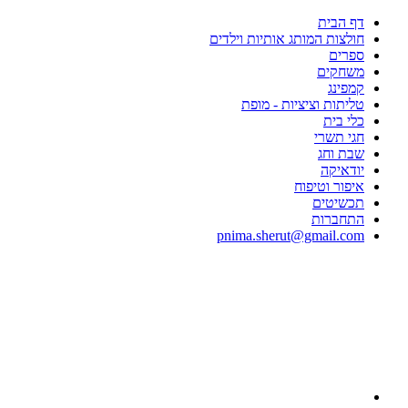
דף הבית
חולצות המותג אותיות וילדים
ספרים
משחקים
קמפינג
טליתות וציציות - מופת
כלי בית
חגי תשרי
שבת וחג
יודאיקה
איפור וטיפוח
תכשיטים
התחברות
pnima.sherut@gmail.com