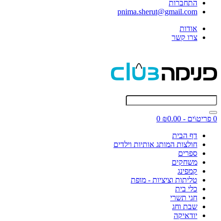
התחברות
pnima.sherut@gmail.com
אודות
צרו קשר
0 פריט\ים - ₪0.00
0
דף הבית
חולצות המותג אותיות וילדים
ספרים
משחקים
קמפינג
טליתות וציציות - מופת
כלי בית
חגי תשרי
שבת וחג
יודאיקה