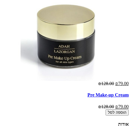
00
₪128.00
₪79.00
Pre Make-up Cream
איי
00
₪128.00
₪79.00
הוספה לסל
אודות