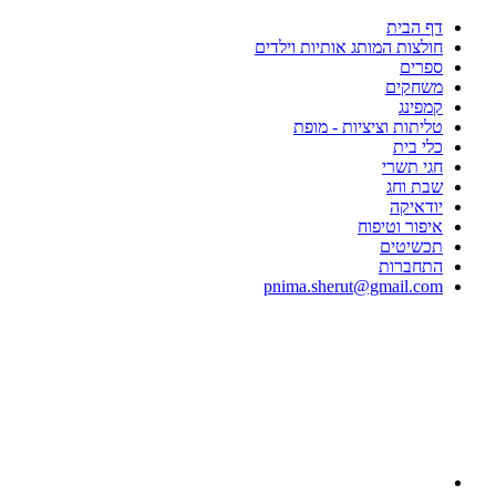
דף הבית
חולצות המותג אותיות וילדים
ספרים
משחקים
קמפינג
טליתות וציציות - מופת
כלי בית
חגי תשרי
שבת וחג
יודאיקה
איפור וטיפוח
תכשיטים
התחברות
pnima.sherut@gmail.com