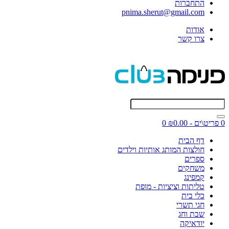
התחברות
pnima.sherut@gmail.com
אודות
צרו קשר
0 פריט\ים - ₪0.00
0
דף הבית
חולצות המותג אותיות וילדים
ספרים
משחקים
קמפינג
טליתות וציציות - מופת
כלי בית
חגי תשרי
שבת וחג
יודאיקה