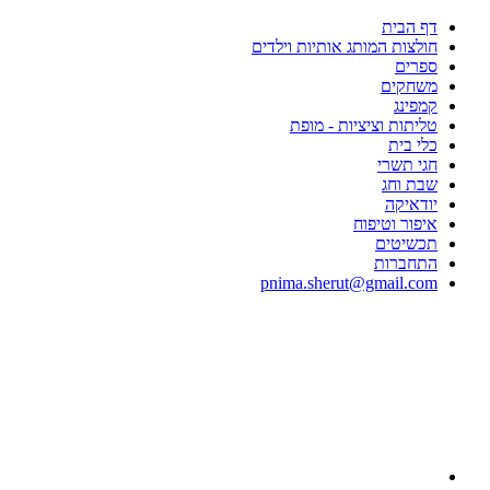
דף הבית
חולצות המותג אותיות וילדים
ספרים
משחקים
קמפינג
טליתות וציציות - מופת
כלי בית
חגי תשרי
שבת וחג
יודאיקה
איפור וטיפוח
תכשיטים
התחברות
pnima.sherut@gmail.com