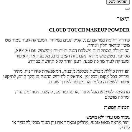
הוספה לסל
תיאור
CLOUD TOUCH MAKEUP POWDER
פודרה דחוסה במרקם ענני, קליל ונעים במיוחד, המעניקה לעור גימור מט
משיי ומראה חלק ואחיד.
הפורמולה המתקדמת משלבת הגנה יומיומית מהשמש עם SPF 30,
מסייעת בטשטוש מראה נקבוביות וקמטוטים, מקבעת את האיפור
ומעניקה לעור מראה טבעי, רענן וזוהר ללא תחושת כבדות.
הפודרה כוללת מברשת נשלפת מובנית, המאפשרת פידור נוח, מהיר
ומדויק בכל מקום ובכל זמן. אידאלית לחידוש ההגנה במהלך היום, לתיקוני
איפור ולשמירה על מראה מטופח לאורך שעות.
מתאימה לשימוש מעל איפור או על עור נקי, להשגת גימור מט עדין
ומראה מושלם
תכונות המוצר:
גימור מט עדין ולא מייבש
יוצר מראה מאט טבעי, מחליק ומאחד את גוון העור מבלי להכביד או
לייבש.