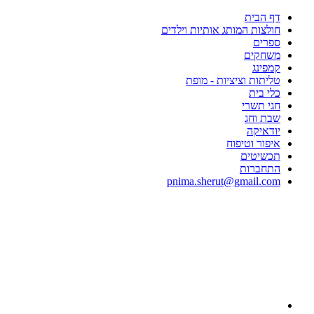
דף הבית
חולצות המותג אותיות וילדים
ספרים
משחקים
קמפינג
טליתות וציציות - מופת
כלי בית
חגי תשרי
שבת וחג
יודאיקה
איפור וטיפוח
תכשיטים
התחברות
pnima.sherut@gmail.com