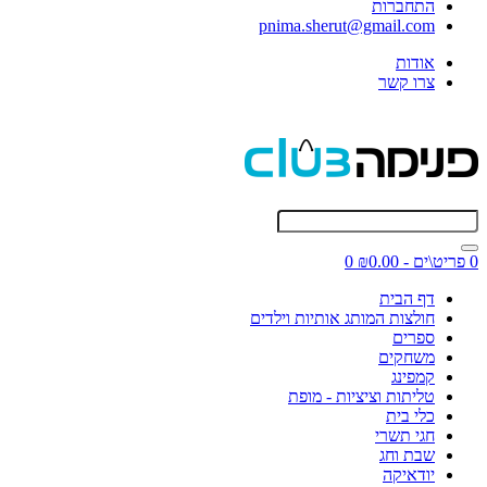
התחברות
pnima.sherut@gmail.com
אודות
צרו קשר
0 פריט\ים - ₪0.00
0
דף הבית
חולצות המותג אותיות וילדים
ספרים
משחקים
קמפינג
טליתות וציציות - מופת
כלי בית
חגי תשרי
שבת וחג
יודאיקה