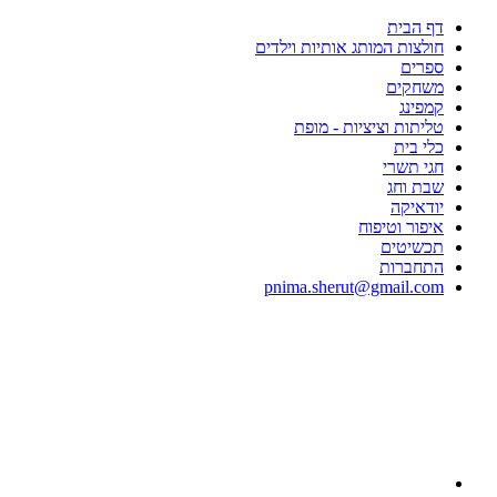
דף הבית
חולצות המותג אותיות וילדים
ספרים
משחקים
קמפינג
טליתות וציציות - מופת
כלי בית
חגי תשרי
שבת וחג
יודאיקה
איפור וטיפוח
תכשיטים
התחברות
pnima.sherut@gmail.com