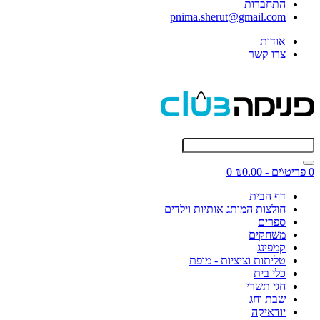
התחברות
pnima.sherut@gmail.com
אודות
צרו קשר
0 פריט\ים - ₪0.00
0
דף הבית
חולצות המותג אותיות וילדים
ספרים
משחקים
קמפינג
טליתות וציציות - מופת
כלי בית
חגי תשרי
שבת וחג
יודאיקה