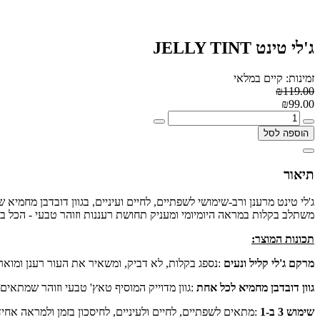
ג'לי טינט JELLY TINT
זמינות: קיים במלאי
₪119.00
₪99.00
הוספה לסל
תיאור
ג'לי טינט מרענן ורב-שימושי לשפתיים, לחיים ועיניים, בגוון דובדבן מחמ
משתלב בקלות במראה היומיומי ומעניק תחושת רעננות וזוהר טבעי - הכל ב
תכונות המוצר
:
מרקם ג'לי קליל ונעים
:
נספג בקלות, לא דביק, ומשאיר את העור רענן ומואר
גוון דובדבן מחמיא לכל אחת
:
גוון מדוייק המוסיף טאץ' טבעי וזוהר שמתאים ל
שימוש 3 ב-1
:
מתאים לשפתיים, לחיים ולעיניים, לחיסכון בזמן ולמראה אחיד