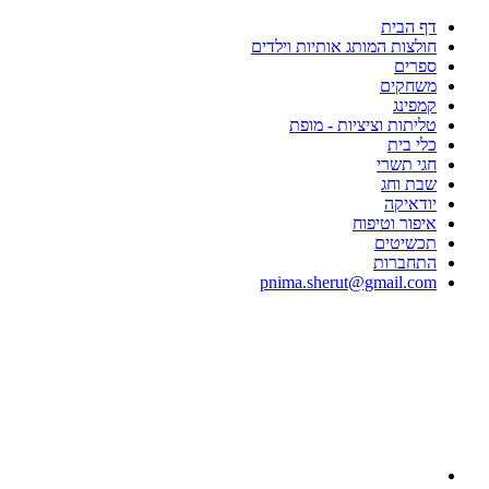
דף הבית
חולצות המותג אותיות וילדים
ספרים
משחקים
קמפינג
טליתות וציציות - מופת
כלי בית
חגי תשרי
שבת וחג
יודאיקה
איפור וטיפוח
תכשיטים
התחברות
pnima.sherut@gmail.com