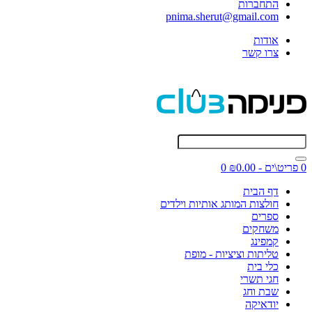
התחברות
pnima.sherut@gmail.com
אודות
צרו קשר
0 פריט\ים - ₪0.00
0
דף הבית
חולצות המותג אותיות וילדים
ספרים
משחקים
קמפינג
טליתות וציציות - מופת
כלי בית
חגי תשרי
שבת וחג
יודאיקה