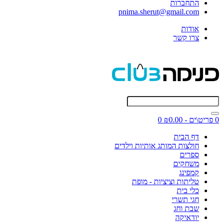
התחברות
pnima.sherut@gmail.com
אודות
צרו קשר
0 פריט\ים - ₪0.00
0
דף הבית
חולצות המותג אותיות וילדים
ספרים
משחקים
קמפינג
טליתות וציציות - מופת
כלי בית
חגי תשרי
שבת וחג
יודאיקה