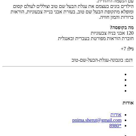
עם הנשמה היהודית.
הילדים בונים בעצמם את עגלת הבעל שם טוב וצוללים לעולם קסום
ומופלא מתקופת הבעל שם טוב, בעזרת אבני בנייה צבעוניות, הוראות
ברורות והמון חוויה.
מה בקופסה?
120 אבני בניה צבעוניות
חוברת הוראות מפורטת בעברית ובאנגלית
גיל:
7+
דגם:
בונבונה-עגלת-הבעל-שם-טוב
אודות
אודות
pnima.sherut@gmail.com
*8980