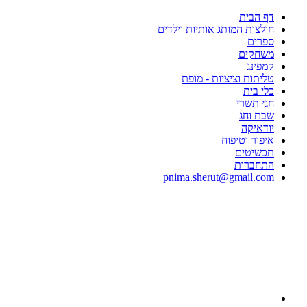
דף הבית
חולצות המותג אותיות וילדים
ספרים
משחקים
קמפינג
טליתות וציציות - מופת
כלי בית
חגי תשרי
שבת וחג
יודאיקה
איפור וטיפוח
תכשיטים
התחברות
pnima.sherut@gmail.com