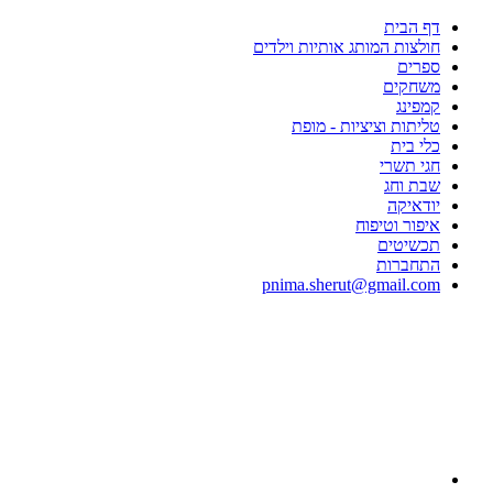
דף הבית
חולצות המותג אותיות וילדים
ספרים
משחקים
קמפינג
טליתות וציציות - מופת
כלי בית
חגי תשרי
שבת וחג
יודאיקה
איפור וטיפוח
תכשיטים
התחברות
pnima.sherut@gmail.com