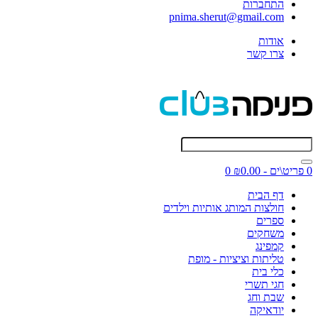
התחברות
pnima.sherut@gmail.com
אודות
צרו קשר
0 פריט\ים - ₪0.00
0
דף הבית
חולצות המותג אותיות וילדים
ספרים
משחקים
קמפינג
טליתות וציציות - מופת
כלי בית
חגי תשרי
שבת וחג
יודאיקה