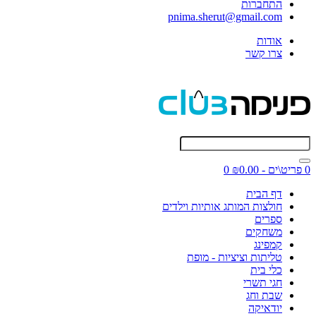
התחברות
pnima.sherut@gmail.com
אודות
צרו קשר
0 פריט\ים - ₪0.00
0
דף הבית
חולצות המותג אותיות וילדים
ספרים
משחקים
קמפינג
טליתות וציציות - מופת
כלי בית
חגי תשרי
שבת וחג
יודאיקה