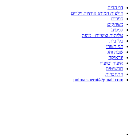
דף הבית
חולצות המותג אותיות וילדים
ספרים
משחקים
קמפינג
טליתות וציציות - מופת
כלי בית
חגי תשרי
שבת וחג
יודאיקה
איפור וטיפוח
תכשיטים
התחברות
pnima.sherut@gmail.com