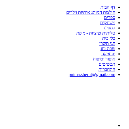
דף הבית
חולצות המותג אותיות וילדים
ספרים
משחקים
קמפינג
טליתות וציציות - מופת
כלי בית
חגי תשרי
שבת וחג
יודאיקה
איפור וטיפוח
תכשיטים
התחברות
pnima.sherut@gmail.com