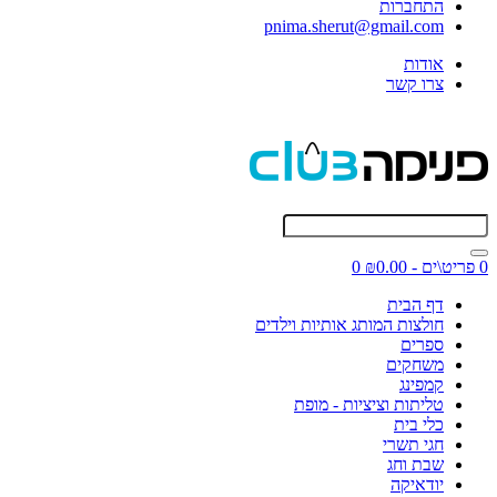
התחברות
pnima.sherut@gmail.com
אודות
צרו קשר
0 פריט\ים - ₪0.00
0
דף הבית
חולצות המותג אותיות וילדים
ספרים
משחקים
קמפינג
טליתות וציציות - מופת
כלי בית
חגי תשרי
שבת וחג
יודאיקה